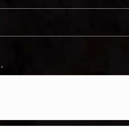
Next
album:
d
*