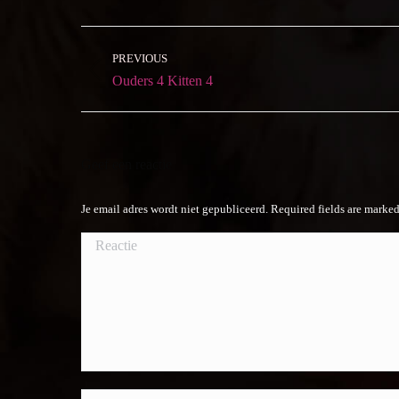
Album
navigation
PREVIOUS
Previous
Ouders 4 Kitten 4
album:
Geef een reactie
Je email adres wordt niet gepubliceerd. Required fields are marke
Reactie
Naam *