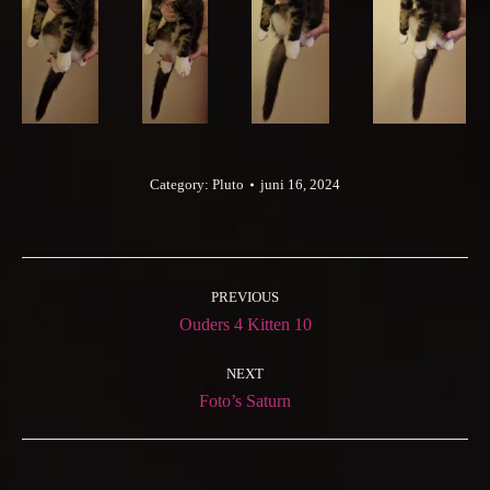
Category:
Pluto
juni 16, 2024
Album
navigation
PREVIOUS
Previous
Ouders 4 Kitten 10
album:
NEXT
Next
Foto’s Saturn
album: