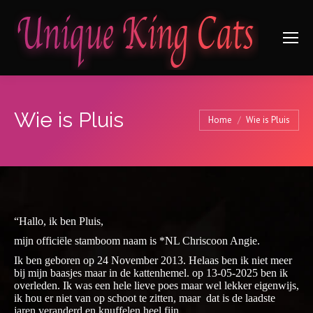
Wie is Pluis
Je bent hier:
Home
Wie is Pluis
“Hallo, ik ben Pluis,
mijn officiële stamboom naam is *NL Chriscoon Angie.
Ik ben geboren op 24 November 2013. Helaas ben ik niet meer
bij mijn baasjes maar in de kattenhemel. op 13-05-2025 ben ik
overleden. Ik was een hele lieve poes maar wel lekker eigenwijs,
ik hou er niet van op schoot te zitten, maar dat is de laadste
jaren veranderd en knuffelen heel fijn.