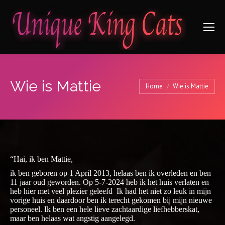
Wie is Mattie
Je bent hier:
Home
Wie is Mattie
“Hai, ik ben Mattie,
ik ben geboren op 1 April 2013, helaas ben ik overleden en ben
11 jaar oud geworden. Op 5-7-2024 heb ik het huis verlaten en
heb hier met veel plezier geleefd Ik had het niet zo leuk in mijn
vorige huis en daardoor ben ik terecht gekomen bij mijn nieuwe
personeel. Ik ben een hele lieve zachtaardige liefhebberskat,
maar ben helaas wat angstig aangelegd.