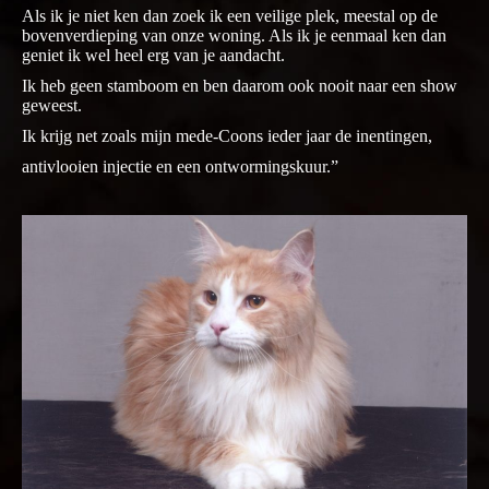
Als ik je niet ken dan zoek ik een veilige plek, meestal op de
bovenverdieping van onze woning. Als ik je eenmaal ken dan
geniet ik wel heel erg van je aandacht.
Ik heb geen stamboom en ben daarom ook nooit naar een show
geweest.
Ik krijg net zoals mijn mede-Coons ieder jaar de inentingen,
antivlooien injectie en een ontwormingskuur.”