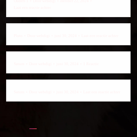
Ouders 1
Door
webdigi
oktober 22, 2024
Laat een reactie achter
Pluto
Door
webdigi
juni 30, 2024
Laat een reactie achter
Saturn
Door
webdigi
juni 30, 2024
1 Reactie
Saturn
Door
webdigi
juni 30, 2024
Laat een reactie achter
1
2
3
4
5
…
15
→