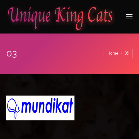
03
Je bent hier:
Home
03